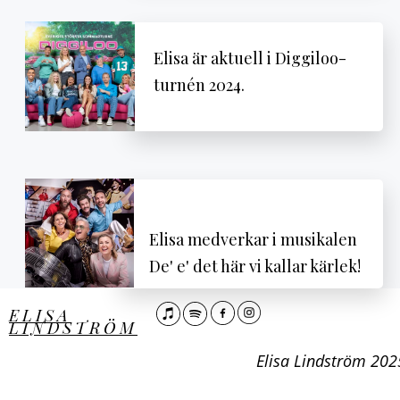
Elisa är aktuell i Diggiloo-
turnén 2024.
Elisa medverkar i musikalen
De' e' det här vi kallar kärlek!
ELISA
LINDSTRÖM
©️
Elisa Lindström 202