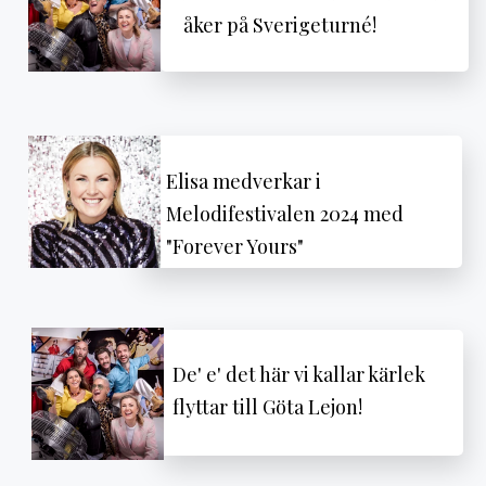
åker på Sverigeturné!
Elisa medverkar i
Melodifestivalen 2024 med
"Forever Yours"
De' e' det här vi kallar kärlek
flyttar till Göta Lejon!